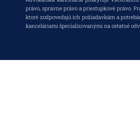
právo, správne právo a priestupkové právo. P
ktoré zodpovedajú ich požiadavkám a potrebám
kanceláriami špecializovanými na ostatné odv