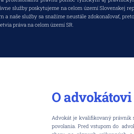
rávne služby poskytujeme na celom území Slovenskej rep
 a naše služby sa snažíme neustále zdokonaľovať, preto
etvia práva na celom území SR.
O advokátovi
Advokát je kvalifikovaný právnik
povolania. Pred vstupom do
advo