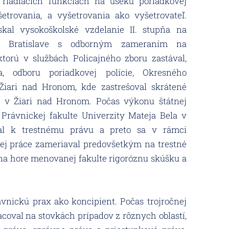
 riadiacich funkciách na úseku poriadkovej
šetrovania,
a vyšetrovania ako vyšetrovateľ.
ískal vysokoškolské
vzdelanie II. stupňa na
 v Bratislave s odborným
zameraním na
 ktorú v službách Policajného zboru
zastával,
a, odboru poriadkovej polície, Okresného
 Žiari nad Hronom, kde zastrešoval skrátené
Z v Žiari nad Hronom. Počas výkonu štátnej
Právnickej fakulte Univerzity Mateja Bela v
al k trestnému právu a preto sa v rámci
nej práce zameriaval predovšetkým na trestné
 na hore
menovanej fakulte rigoróznu skúšku a
vnickú prax ako koncipient. Počas trojročnej
acoval na stovkách prípadov z rôznych oblastí,