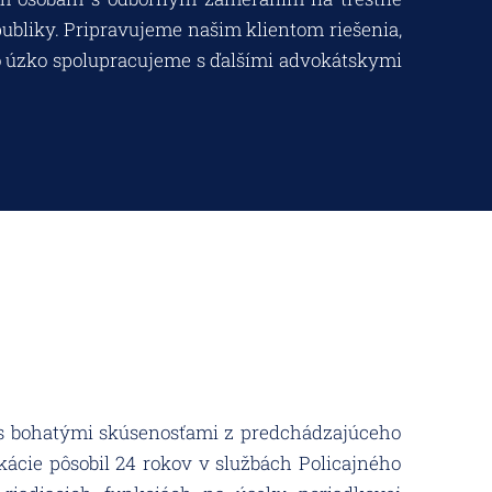
ubliky. Pripravujeme našim klientom riešenia,
 úz
ko spolupracujeme s ďalšími advokátskymi
 s bohatými skúsenosťami z predchádzajúceho
kácie pôsobil 24 rokov v službách Policajného