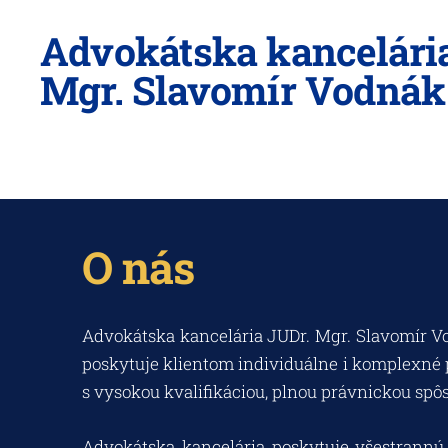
Advokátska kancelári
Mgr. Slavomír Vodnák s
O nás
Advokátska kancelária JUDr. Mgr. Slavomír Vod
poskytuje klientom individuálne i komplexné p
s vysokou kvalifikáciou, plnou právnickou spô
Advokátska kancelária poskytuje všestrann