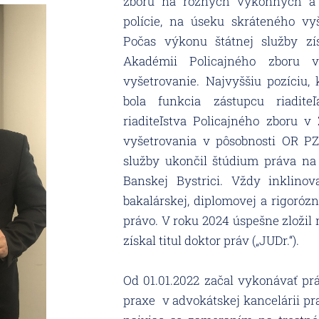
zboru na rôznych výkonných
a
polície, na úseku skráteného vy
Počas výkonu štátnej služby z
Akadémii Policajného zboru
vyšetrovanie. Najvyššiu pozíciu,
bola funkcia zástupcu riaditeľ
riaditeľstva Policajného zboru v
vyšetrovania v pôsobnosti OR P
služby
ukončil štúdium práva na 
Banskej Bystrici.
Vždy inklinov
bakalárskej, diplomovej
a rigoróz
právo. V roku 2024 úspešne zložil
získal titul doktor práv („JUDr.“).
Od 01.01.2022 začal vykonávať prá
praxe
v advokátskej kancelárii pr