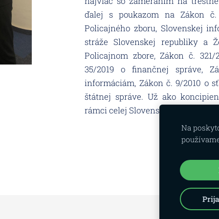
najviac so
zameraním na trestné 
ďalej s poukazom na
Zákon č. 
Policajného zboru, Slovenskej
inf
stráže Slovenskej republiky a
Ž
Policajnom zbore, Zákon č. 321/
35/2019 o finančnej správe, 
informáciám, Zákon č. 9/2010 o s
štátnej správe.
Už ako koncipien
rámci celej Slovenskej republiky.
Na poskyto
používame
Prij