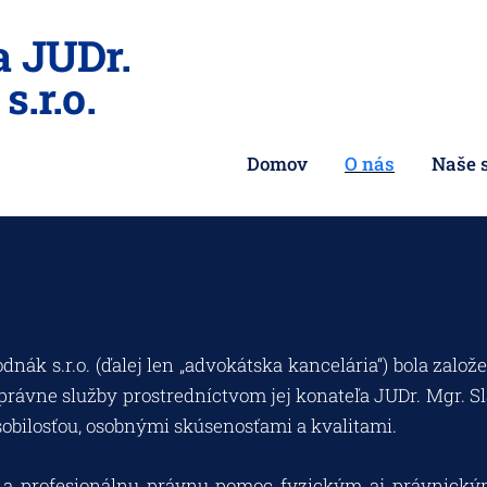
a JUDr.
.r.o.
Domov
O nás
Naše 
nák s.r.o. (ďalej len „advokátska kancelária“) bola založ
rávne služby prostredníctvom jej konateľa JUDr. Mgr. Sl
sobilosťou, osobnými skúsenosťami a kvalitami.
ú a profesionálnu právnu pomoc fyzickým aj právnic