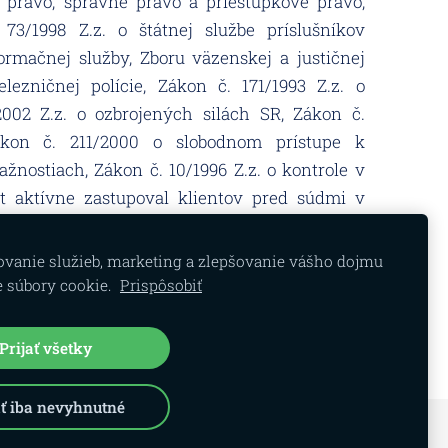
právo, správne právo a priestupkové právo,
73/1998 Z.z. o štátnej službe príslušníkov
ormačnej služby, Zboru väzenskej a justičnej
elezničnej polície, Zákon č. 171/1993 Z.z. o
2002 Z.z.
o ozbrojených silách SR, Zákon č.
Zákon č. 211/2000
o slobodnom prístupe k
ťažnostiach, Zákon č. 10/1996
Z.z. o kontrole v
t aktívne zastupoval klientov pred súdmi v
vanie služieb, marketing a zlepšovanie vášho dojmu
 súbory cookie.
Prispôsobiť
Prijať všetky
ať iba nevyhnutné