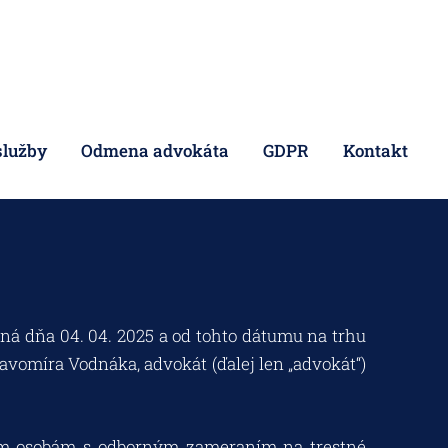
služby
Odmena advokáta
GDPR
Kontakt
ená dňa 04. 04. 2025 a od tohto dátumu na trhu
avomíra Vodnáka, advokát (ďalej len „advokát“)
kým osobám s odborným zameraním na trestné